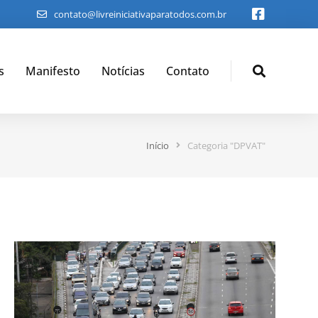
contato@livreiniciativaparatodos.com.br
s
Manifesto
Notícias
Contato
Início
Categoria "DPVAT"