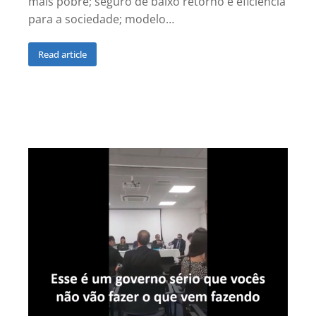
mais pobre; seguro de baixo retorno e eficiência
para a sociedade; modelo…
Read article