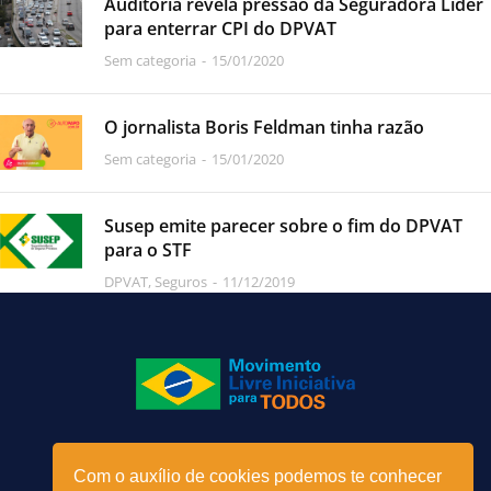
Auditoria revela pressão da Seguradora Líder
para enterrar CPI do DPVAT
Sem categoria
15/01/2020
O jornalista Boris Feldman tinha razão
Sem categoria
15/01/2020
Susep emite parecer sobre o fim do DPVAT
para o STF
DPVAT
,
Seguros
11/12/2019
Menu
Com o auxílio de cookies podemos te conhecer