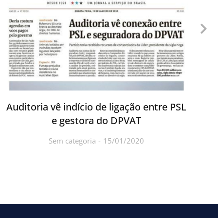
Auditoria vê indício de ligação entre PSL
A
e gestora do DPVAT
Sem categoria
15/01/2020