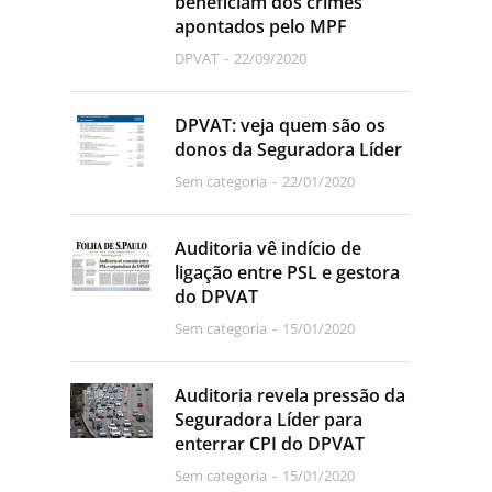
beneficiam dos crimes
apontados pelo MPF
DPVAT
22/09/2020
DPVAT: veja quem são os
donos da Seguradora Líder
Sem categoria
22/01/2020
Auditoria vê indício de
ligação entre PSL e gestora
do DPVAT
Sem categoria
15/01/2020
Auditoria revela pressão da
Seguradora Líder para
enterrar CPI do DPVAT
Sem categoria
15/01/2020