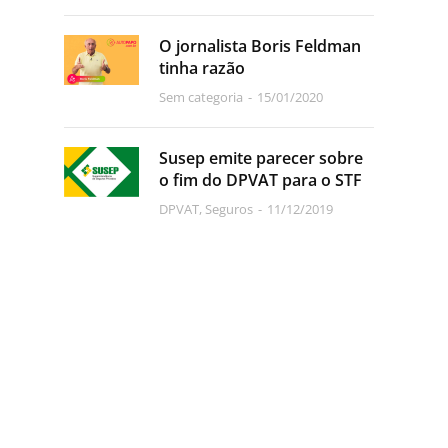
O jornalista Boris Feldman
tinha razão
Sem categoria
15/01/2020
Susep emite parecer sobre
o fim do DPVAT para o STF
DPVAT
,
Seguros
11/12/2019