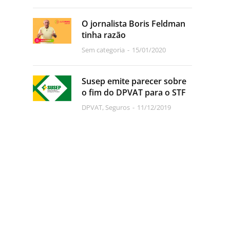
O jornalista Boris Feldman
tinha razão
Sem categoria
15/01/2020
Susep emite parecer sobre
o fim do DPVAT para o STF
DPVAT
,
Seguros
11/12/2019