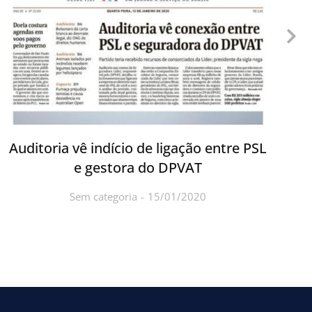
Auditoria vê indício de ligação entre PSL
A
e gestora do DPVAT
Sem categoria
15/01/2020