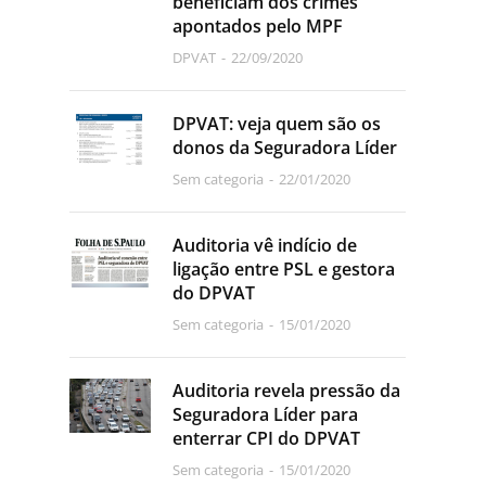
beneficiam dos crimes
apontados pelo MPF
DPVAT
22/09/2020
DPVAT: veja quem são os
donos da Seguradora Líder
Sem categoria
22/01/2020
Auditoria vê indício de
ligação entre PSL e gestora
do DPVAT
Sem categoria
15/01/2020
Auditoria revela pressão da
Seguradora Líder para
enterrar CPI do DPVAT
Sem categoria
15/01/2020