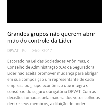
Grandes grupos não querem abrir
mão do controle da Líder
DPVAT
Por
04/04/2017
Escorado na Lei das Sociedades Anônimas, o
Conselho de Administração (CA) da Seguradora
Líder não aceita promover mudança para abrigar
em sua composição um representante de cada
empresa ou grupo econômico que integra o
consórcio do seguro obrigatório DPVAT. Com as
decisões tomadas pela maioria dos votos colhidos
dentre seus membros, a diluição do poder…