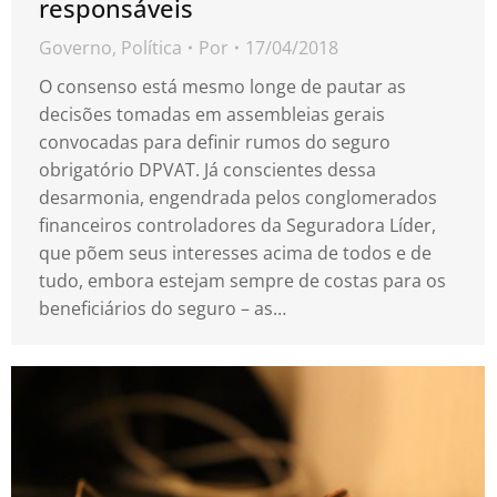
responsáveis
Governo
,
Política
Por
17/04/2018
O consenso está mesmo longe de pautar as
decisões tomadas em assembleias gerais
convocadas para definir rumos do seguro
obrigatório DPVAT. Já conscientes dessa
desarmonia, engendrada pelos conglomerados
financeiros controladores da Seguradora Líder,
que põem seus interesses acima de todos e de
tudo, embora estejam sempre de costas para os
beneficiários do seguro – as…