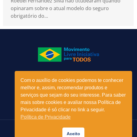
Roedel Fernandez Silva não titubearam quando
opinaram sobre o atual modelo do seguro
obrigatório do…
Menu
Com o auxílio de cookies podemos te conhecer
melhor e, assim, recomendar produtos e
serviços que sejam do seu interesse. Para saber
mais sobre cookies e avaliar nossa Política de
Privacidade é só clicar no link a seguir.
Política de Privacidade
© 2023 - Movimento Livre Iniciativa para TODOS - Todos os
Aceito