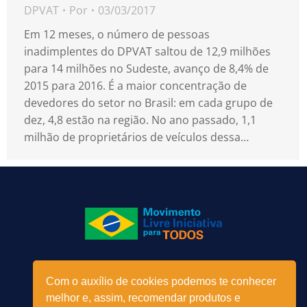
DPVAT
Por
03/03/2017
Em 12 meses, o número de pessoas
inadimplentes do DPVAT saltou de 12,9 milhões
para 14 milhões no Sudeste, avanço de 8,4% de
2015 para 2016. É a maior concentração de
devedores do setor no Brasil: em cada grupo de
dez, 4,8 estão na região. No ano passado, 1,1
milhão de proprietários de veículos dessa…
Menu
Com o auxílio de cookies podemos te conhecer
melhor e, assim, recomendar produtos e