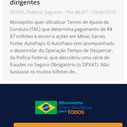
dirigentes
DPVAT
,
Política
,
Seguros
Por
MLIPT
19/06/2019
Monopólio quer oficializar Termo de Ajuste de
Conduta (TAC) que determina pagamento de R$
87 milhões e encerra ações em Minas Gerais
Fonte: AutoPapo O AutoPapo tem acompanhado
o desenrolar da Operação Tempo de Despertar,
da Polícia Federal, que descobriu uma série de
fraudes no Seguro Obrigatório (o DPVAT). Não
bastasse os muitos bilhões de…